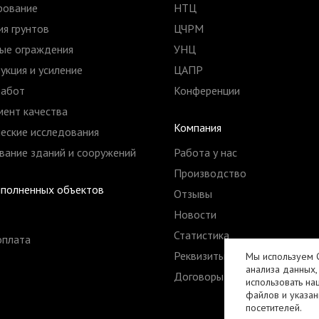
рование
НТЦ
я грунтов
ЦЧРМ
ые ограждения
УНЦ
укция и усиление
ЦАПР
работ
Конференции
ент качества
Компания
еские исследования
ание зданий и сооружений
Работа у нас
Производство
ыполненных объектов
Отзывы
Новости
Статистика
оплата
Реквизиты
Мы используем C
анализа данных,
Договоры
использовать на
файлов и указан
посетителей.