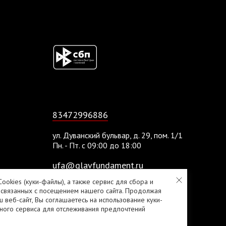
83472996886
ул. Дуванский бульвар, д. 29, пом. 1/1
Пн. - Пт. с 09:00 до 18:00
ufa@glavfundament.ru
ookies (куки-файлы), а также сервис для сбора и
 связанных с посещением нашего сайта. Продолжая
Политика конфиденциальности
ш веб-сайт, Вы соглашаетесь на использование куки-
ного сервиса для отслеживания предпочтений
Согласие на обработку персональных данных
2010 - 2026 © «ГлавФундамент»